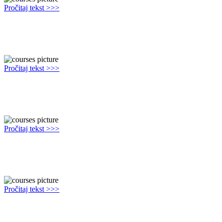
Pročitaj tekst >>>
24sedam.rs, 02 Apr 2023 - Hrvatski astrolog Teo Ljubić u završnoj
je fazi pisanja knjige o astrološkoj strani ubistva pevačice Jelene
Marjanović...
Pročitaj tekst >>>
Imperijal, 03 Apr 2022 - Katarina Ostojić je nakon nestanka Mateja
Periša počela objavljivati videozapise posvećene nestalom
Splićaninu. Spomenuti Mariborčan...
Pročitaj tekst >>>
Mondo, 21 Okt 2023 - Jelenu Marjanović je ubila organizovana
grupa ljudi. Ima više osoba, i muškaraca i žena. E sad kome je bilo u
interesu da je ubije...
Pročitaj tekst >>>
Kurir, 23 Okt 2023 - ZAŠTO JE LIKVIDIRANA JELENA
MARJANOVIĆ Cyber istražitelj iznela ŠOKANTNE tvrdnje!