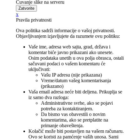
Čuvanje slike na serveru
x
Pravila privatnosti
Ova politika sadrži informacije o vašoj privatnosti.
Objavljivanjem izjavljujete da razumete ovu politiku:
Vaše ime, adresa web sajta, grad, država i
komentar biće javno prikazani ako unesete.
Osim podataka unetih u ova polja obrasca, ostali
sačuvani podaci o vašem komentaru će
uključivati:
Vašu IP adresu (nije prikazana)
Vreme/datum vašeg komentarisanja
(prikazano)
Vaša email adresa neće biti deljena. Prikuplja se
iz samo dva razloga:
Administrativne svrhe, ako se pojavi
potreba za kontaktiranjem.
Da bismo vas obavestili o novim
komentarima, ako se pretplatite na
primanje obaveštenja.
Kolačić može biti postavljen na vašem računaru.
Ovo se koristi za pamćenje vaših unosa. Sami