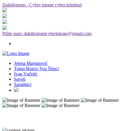
Daktilogram - Cyber istrage cyber kriminal
Pišite nam: daktilogramcyberistrage@gmail.com
Jelena Marjanović
Tomo Buzov Voz Štrpci
Ivan Vučetić
Saveti
Saradnici
Štampane novosti