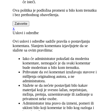
će isteći.
Ova politika je podložna promeni u bilo kom trenutku
i bez prethodnog obaveštenja.
x
Uslovi i odredbe
Ovi uslovi i odredbe sadrže pravila o postavljanju
komentara. Slanjem komentara izjavljujete da se
slažete sa ovim pravilima:
Iako će administrator pokušati da moderira
komentare, nemoguće je da svaki komentar
bude moderiran u bilo kom trenutku.
Prihvatate da svi komentari izražavaju stavove i
mišljenja originalnog autora, a ne
administratora.
Slažete se da nećete postavljati bilo kakav
materijal koji je svesno lažan, nepristojan,
mržnja, pretnja, uznemiravanje ili zadiranje u
privatnost neke osobe.
Administrator ima pravo da izmeni, pomeri ili
ukloni bilo koji komentar iz bilo kog razloga i