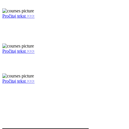
Popović:"Policajac UKRAO telefon i obrisao slike."
Pročitaj tekst >>>
Alo, 30 Okt 2023 - Sajber-istražitelj Katarina Ostojić, koja je bila
deo tima koji je radio na rešavanju slučaja ubistva pevačice Jelene
Marjanović...
Pročitaj tekst >>>
Novosti, 05 Sep 2019 - Pobedila pravda! Prvi petao koji je dobio na
sudu!
Pročitaj tekst >>>
Theo Ljubich Facebook 01 Feb 2024 - ...a lijepo sam još 2. Travnja
/ Aprila 2016. godine, na sam dan ubojstva javno Urbi et orbi rekao
i objavio da će proći gotovo desetljeće, a da se pravi ubojica neće
naći, jer ga skrivaju predstavnici tamošnjih vlasti...
Intervju